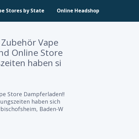
pe Stores by State
Online Headshop
d Zubehör Vape
nd Online Store
zeiten haben si
pe Store Dampferladen!!
nungszeiten haben sich
berbischofsheim, Baden-W