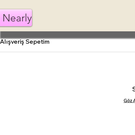
 Nearly
Alışveriş Sepetim
Göz 