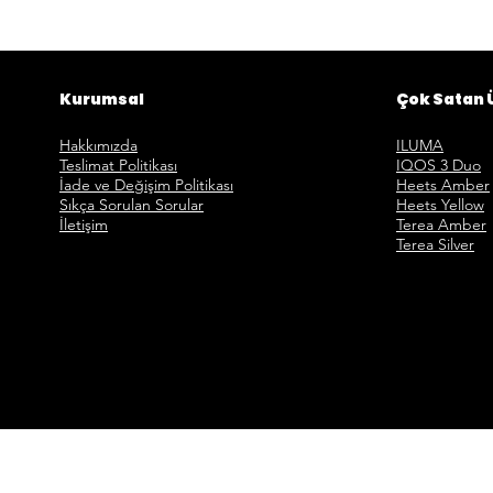
Kurumsal
Çok Satan 
Hakkımızda
ILUMA
Teslimat Politikası
IQOS 3 Duo
İade ve Değişim Politikası
Heets Amber
Sıkça Sorulan Sorular
Heets Yellow
İletişim
Terea Amber
Terea Silver