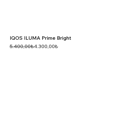
Hızlı Görünüm
IQOS ILUMA Prime Bright
Normal Fiyat
İndirimli Fiyat
5.400,00₺
4.300,00₺