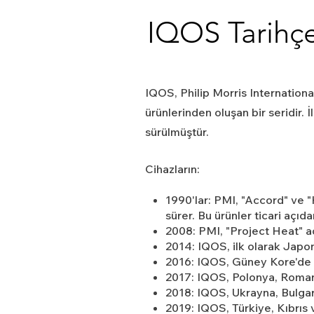
IQOS Tarihçe
IQOS, Philip Morris International
ürünlerinden oluşan bir seridir.
sürülmüştür.
Cihazların:
1990'lar: PMI, "Accord" ve "He
sürer. Bu ürünler ticari açıda
2008: PMI, "Project Heat" ad
2014: IQOS, ilk olarak Japon
2016: IQOS, Güney Kore'de p
2017: IQOS, Polonya, Romany
2018: IQOS, Ukrayna, Bulgar
2019: IQOS, Türkiye, Kıbrıs 