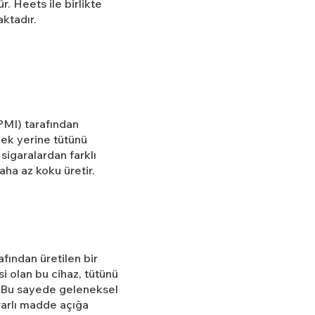
. Heets ile birlikte
aktadır.
PMI) tarafından
çmek yerine tütünü
 sigaralardan farklı
aha az koku üretir.
fından üretilen bir
si olan bu cihaz, tütünü
r. Bu sayede geleneksel
rarlı madde açığa