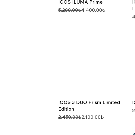
Hızlı Görünüm
IQOS ILUMA Prime
I
L
Normal Fiyat
İndirimli Fiyat
5.200,00₺
4.400,00₺
N
İ
4
Hızlı Görünüm
IQOS 3 DUO Prism Limited
I
Edition
N
İ
2
Normal Fiyat
İndirimli Fiyat
2.450,00₺
2.100,00₺