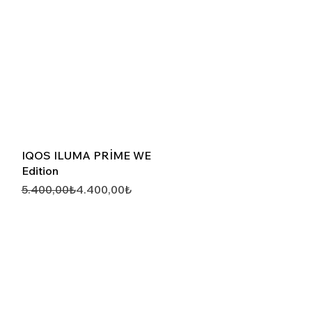
Hızlı Görünüm
IQOS ILUMA PRİME WE
Edition
Normal Fiyat
İndirimli Fiyat
5.400,00₺
4.400,00₺