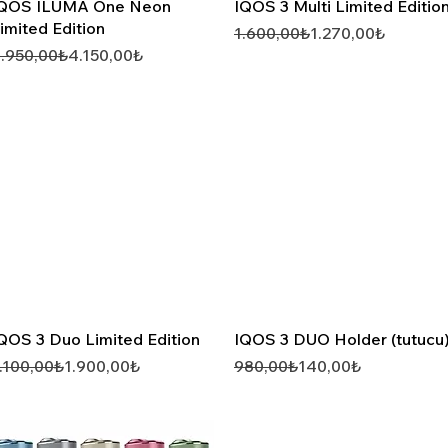
Hızlı Görünüm
Hızlı Görünüm
QOS ILUMA One Neon
IQOS 3 Multi Limited Editio
imited Edition
Normal Fiyat
İndirimli Fiyat
1.600,00₺
1.270,00₺
ormal Fiyat
ndirimli Fiyat
.950,00₺
4.150,00₺
Hızlı Görünüm
Hızlı Görünüm
QOS 3 Duo Limited Edition
IQOS 3 DUO Holder (tutucu
ormal Fiyat
ndirimli Fiyat
Normal Fiyat
İndirimli Fiyat
.100,00₺
1.900,00₺
980,00₺
140,00₺