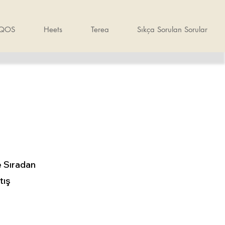
IQOS
Heets
Terea
Sıkça Sorulan Sorular
e Sıradan
tış