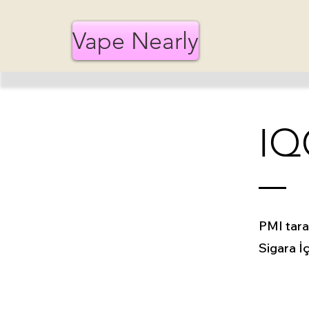
Vape Nearly
IQ
PMI tara
Sigara İ