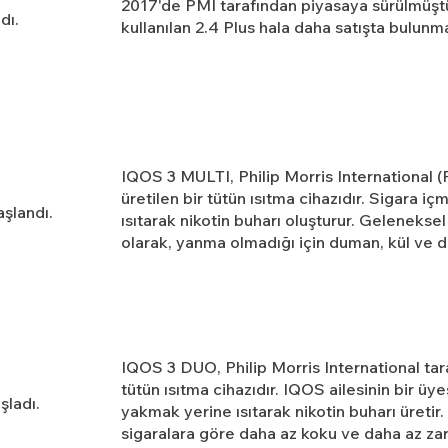
2017'de PMI tarafından piyasaya sürülmüştür
dı.
kullanılan 2.4 Plus hala daha satışta bulunm
IQOS 3 MULTI, Philip Morris International (
üretilen bir tütün ısıtma cihazıdır. Sigara i
aşlandı.
ısıtarak nikotin buharı oluşturur. Geleneksel
olarak, yanma olmadığı için duman, kül ve d
IQOS 3 DUO, Philip Morris International tara
tütün ısıtma cihazıdır. IQOS ailesinin bir üye
şladı.
yakmak yerine ısıtarak nikotin buharı üreti
sigaralara göre daha az koku ve daha az za