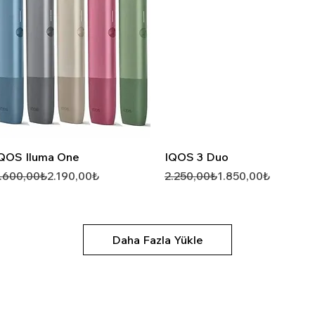
Hızlı Görünüm
Hızlı Görünüm
QOS Iluma One
IQOS 3 Duo
ormal Fiyat
ndirimli Fiyat
Normal Fiyat
İndirimli Fiyat
.600,00₺
2.190,00₺
2.250,00₺
1.850,00₺
Daha Fazla Yükle