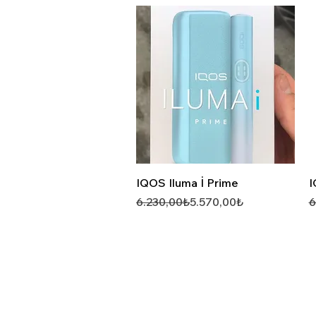
Hızlı Görünüm
IQOS Iluma İ Prime
I
Normal Fiyat
İndirimli Fiyat
N
İ
6.230,00₺
5.570,00₺
6