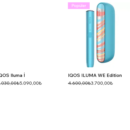
Popüler
Hızlı Görünüm
Hızlı Görünüm
QOS Iluma İ
IQOS ILUMA WE Edition
ormal Fiyat
ndirimli Fiyat
Normal Fiyat
İndirimli Fiyat
.030,00₺
5.090,00₺
4.600,00₺
3.700,00₺