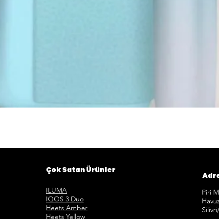
Hızlı Görünüm
Çok Satan Ürünler
Adr
ILUMA
Piri 
IQOS 3 Duo
Havuz
Heets Amber
Silivr
Heets Yellow