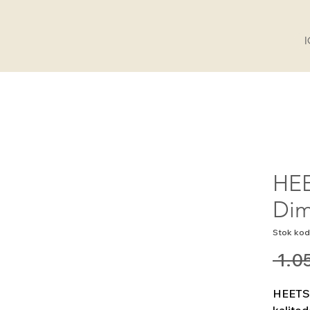
HEE
Dim
Stok kod
 1.0
HEETS 
kalited