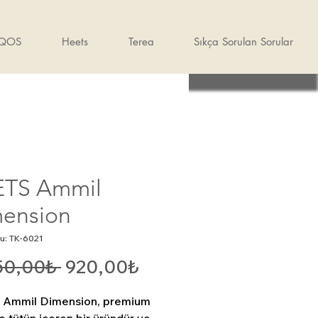
IQOS
Heets
Terea
Sıkça Sorulan Sorular
TS Ammil
ension
u: TK-6021
Normal
İndirimli
50,00₺ 
920,00₺
Fiyat
Fiyat
Ammil Dimension, premium 
e tütün içeren bir üründür ve 