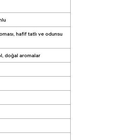
mlu
ması, hafif tatlı ve odunsu
rol, doğal aromalar