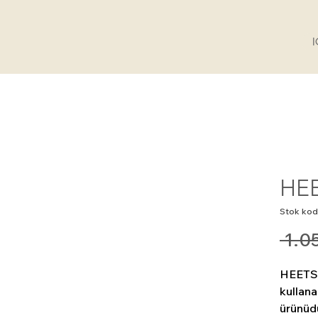
HEE
Stok kod
 1.0
HEETS 
kullana
ürünüdü