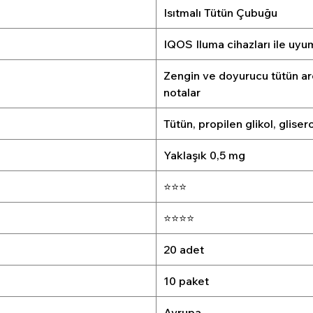
Isıtmalı Tütün Çubuğu
IQOS Iluma cihazları ile uyu
Zengin ve doyurucu tütün aro
notalar
Tütün, propilen glikol, glise
Yaklaşık 0,5 mg
⭐⭐⭐
⭐⭐⭐⭐
20 adet
10 paket
Avrupa