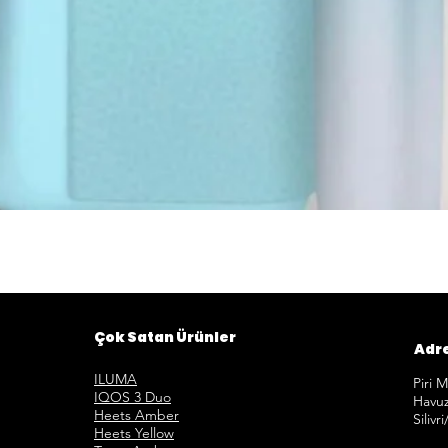
Hızlı Görünüm
Çok Satan Ürünler
Adr
ILUMA
Piri 
IQOS 3 Duo
Havuz
Heets Amber
Silivr
Heets Yellow