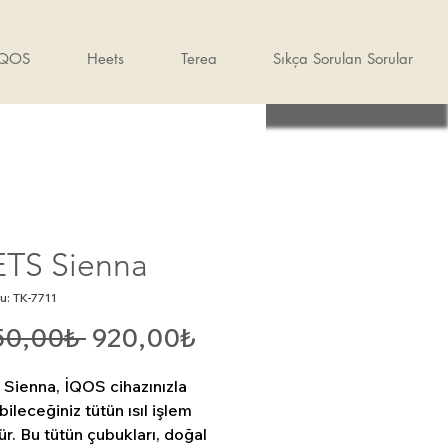
IQOS
Heets
Terea
Sıkça Sorulan Sorular
TS Sienna
u: TK-7711
Normal
İndirimli
50,00₺ 
920,00₺
Fiyat
Fiyat
Sienna, İQOS cihazınızla 
bileceğiniz tütün ısıl işlem 
r. Bu tütün çubukları, doğal 