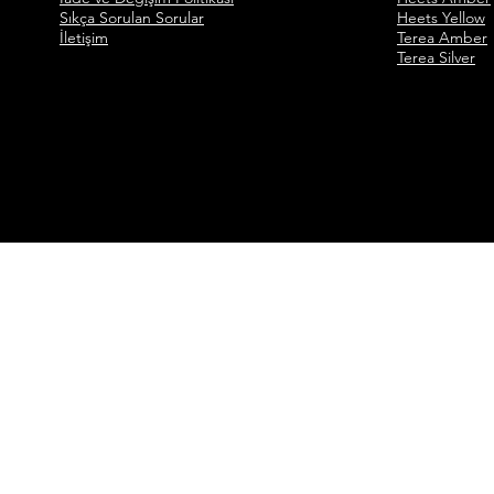
Sıkça Sorulan Sorular
Heets Yellow
İletişim
Terea Amber
Terea Silver