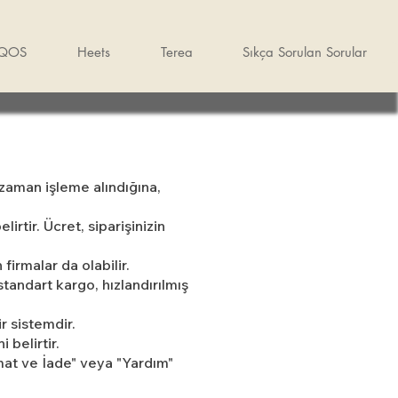
IQOS
Heets
Terea
Sıkça Sorulan Sorular
e zaman işleme alındığına,
irtir. Ücret, siparişinizin
firmalar da olabilir.
standart kargo, hızlandırılmış
r sistemdir.
belirtir.
imat ve İade" veya "Yardım"