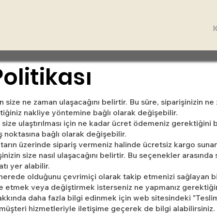
olitikası
in size ne zaman ulaşacağını belirtir. Bu süre, siparişinizin n
iğiniz nakliye yöntemine bağlı olarak değişebilir.
 size ulaştırılması için ne kadar ücret ödemeniz gerektiğini bel
ş noktasına bağlı olarak değişebilir.
tutarın üzerinde sipariş vermeniz halinde ücretsiz kargo sunan 
inizin size nasıl ulaşacağını belirtir. Bu seçenekler arasında 
ı yer alabilir.
n nerede olduğunu çevrimiçi olarak takip etmenizi sağlayan bi
 etmek veya değiştirmek isterseniz ne yapmanız gerektiğini 
 hakkında daha fazla bilgi edinmek için web sitesindeki "Tesl
müşteri hizmetleriyle iletişime geçerek de bilgi alabilirsiniz.