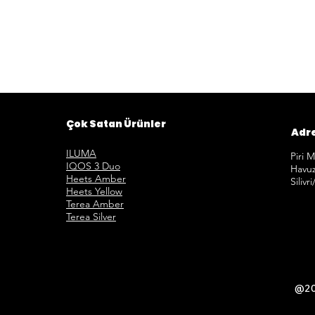
Çok Satan Ürünler
Adr
ILUMA
Piri 
IQOS 3 Duo
Havuz
Heets Amber
Silivr
Heets Yellow
Terea Amber
Terea Silver
@201