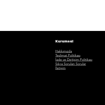
Kurumsal
Hakkımızda
Teslimat Politikası
İade ve Değişim Politikası
Sıkça Sorulan Sorular
İletişim