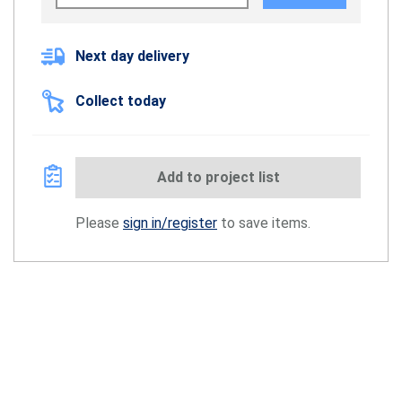
Next day delivery
Collect today
Add to project list
Please
sign in/register
to save items.