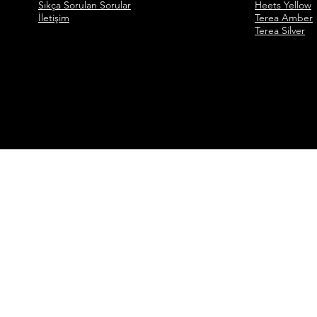
Sıkça Sorulan Sorular
Heets Yellow
İletişim
Terea Amber
Terea Silver