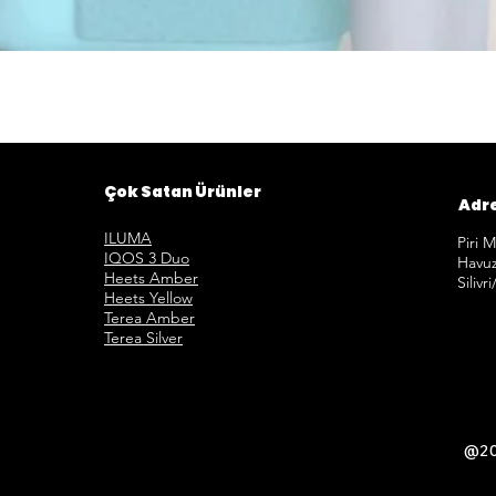
Hızlı Görünüm
Çok Satan Ürünler
Adr
ILUMA
Piri 
IQOS 3 Duo
Havuz
Heets Amber
Silivr
Heets Yellow
Terea Amber
Terea Silver
@201