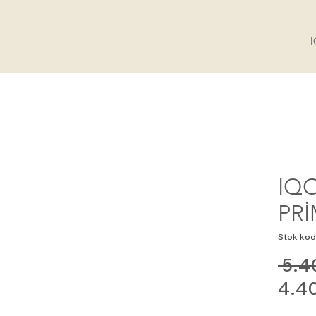
IQ
PRİ
Stok kod
 5.4
4.4