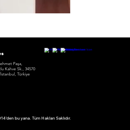
IQOS Iluma İ
Normal Fiyat
İndirimli Fiyat
6.030,00₺
5.090,00₺
es
Mehmet Paşa,
lu Kahve Sk., 34570
i/İstanbul, Türkiye
4'den bu yana. Tüm Hakları Saklıdır.