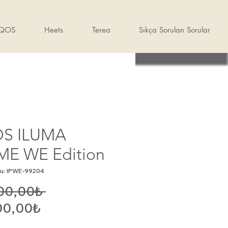
IQOS
Heets
Terea
Sıkça Sorulan Sorular
OS ILUMA
ME WE Edition
u: IPWE-99204
Normal
00,00₺ 
İndirimli
Fiyat
00,00₺
Fiyat